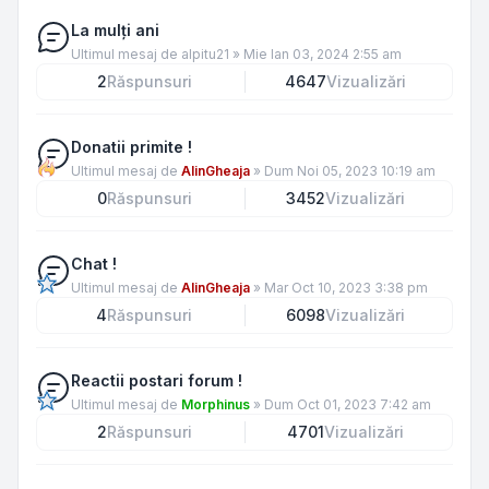
La mulți ani
Ultimul mesaj de
alpitu21
»
Mie Ian 03, 2024 2:55 am
2
Răspunsuri
4647
Vizualizări
Donatii primite !
Ultimul mesaj de
AlinGheaja
»
Dum Noi 05, 2023 10:19 am
0
Răspunsuri
3452
Vizualizări
Chat !
Ultimul mesaj de
AlinGheaja
»
Mar Oct 10, 2023 3:38 pm
4
Răspunsuri
6098
Vizualizări
Reactii postari forum !
Ultimul mesaj de
Morphinus
»
Dum Oct 01, 2023 7:42 am
2
Răspunsuri
4701
Vizualizări