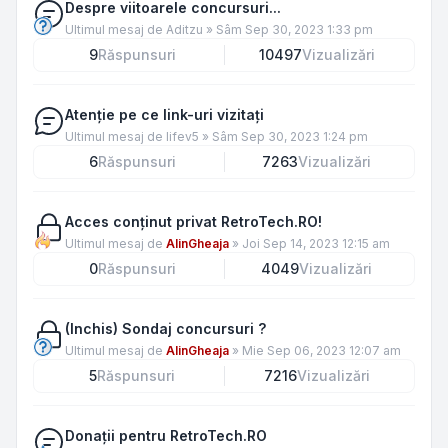
Despre viitoarele concursuri...
Ultimul mesaj de
Aditzu
»
Sâm Sep 30, 2023 1:33 pm
9
Răspunsuri
10497
Vizualizări
Atenție pe ce link-uri vizitați
Ultimul mesaj de
lifev5
»
Sâm Sep 30, 2023 1:24 pm
6
Răspunsuri
7263
Vizualizări
Acces conținut privat RetroTech.RO!
Ultimul mesaj de
AlinGheaja
»
Joi Sep 14, 2023 12:15 am
0
Răspunsuri
4049
Vizualizări
(Inchis) Sondaj concursuri ?
Ultimul mesaj de
AlinGheaja
»
Mie Sep 06, 2023 12:07 am
5
Răspunsuri
7216
Vizualizări
Donații pentru RetroTech.RO