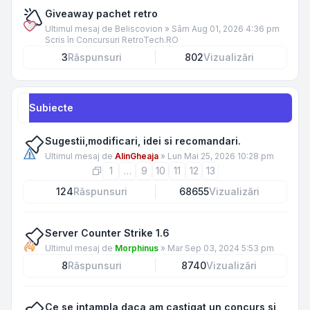
Giveaway pachet retro
Ultimul mesaj de
Beliscovion
»
Sâm Aug 01, 2026 4:36 pm
Scris în
Concursuri RetroTech.RO
3
Răspunsuri
802
Vizualizări
Subiecte
Sugestii,modificari, idei si recomandari.
Ultimul mesaj de
AlinGheaja
»
Lun Mai 25, 2026 10:28 pm
1
…
9
10
11
12
13
124
Răspunsuri
68655
Vizualizări
Server Counter Strike 1.6
Ultimul mesaj de
Morphinus
»
Mar Sep 03, 2024 5:53 pm
8
Răspunsuri
8740
Vizualizări
Ce se intampla daca am castigat un concurs si