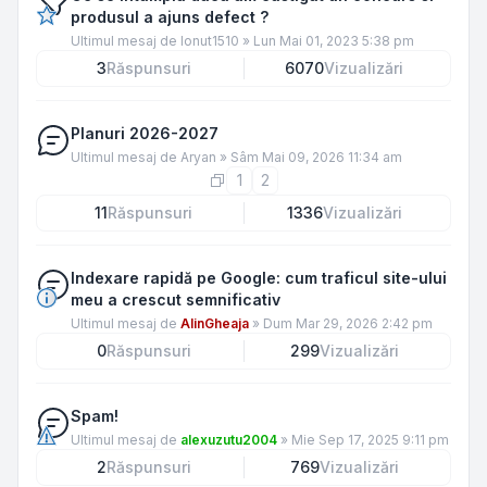
produsul a ajuns defect ?
Ultimul mesaj de
Ionut1510
»
Lun Mai 01, 2023 5:38 pm
3
Răspunsuri
6070
Vizualizări
Planuri 2026-2027
Ultimul mesaj de
Aryan
»
Sâm Mai 09, 2026 11:34 am
1
2
11
Răspunsuri
1336
Vizualizări
Indexare rapidă pe Google: cum traficul site-ului
meu a crescut semnificativ
Ultimul mesaj de
AlinGheaja
»
Dum Mar 29, 2026 2:42 pm
0
Răspunsuri
299
Vizualizări
Spam!
Ultimul mesaj de
alexuzutu2004
»
Mie Sep 17, 2025 9:11 pm
2
Răspunsuri
769
Vizualizări