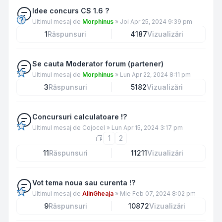
Idee concurs CS 1.6 ?
Ultimul mesaj de
Morphinus
»
Joi Apr 25, 2024 9:39 pm
1
Răspunsuri
4187
Vizualizări
Se cauta Moderator forum (partener)
Ultimul mesaj de
Morphinus
»
Lun Apr 22, 2024 8:11 pm
3
Răspunsuri
5182
Vizualizări
Concursuri calculatoare !?
Ultimul mesaj de
Cojocel
»
Lun Apr 15, 2024 3:17 pm
1
2
11
Răspunsuri
11211
Vizualizări
Vot tema noua sau curenta !?
Ultimul mesaj de
AlinGheaja
»
Mie Feb 07, 2024 8:02 pm
9
Răspunsuri
10872
Vizualizări