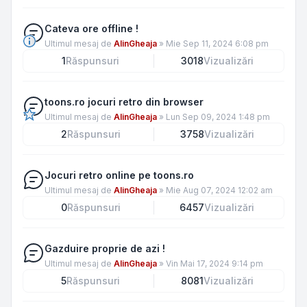
Cateva ore offline !
Ultimul mesaj de
AlinGheaja
»
Mie Sep 11, 2024 6:08 pm
1
Răspunsuri
3018
Vizualizări
toons.ro jocuri retro din browser
Ultimul mesaj de
AlinGheaja
»
Lun Sep 09, 2024 1:48 pm
2
Răspunsuri
3758
Vizualizări
Jocuri retro online pe toons.ro
Ultimul mesaj de
AlinGheaja
»
Mie Aug 07, 2024 12:02 am
0
Răspunsuri
6457
Vizualizări
Gazduire proprie de azi !
Ultimul mesaj de
AlinGheaja
»
Vin Mai 17, 2024 9:14 pm
5
Răspunsuri
8081
Vizualizări