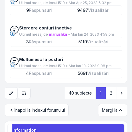
Ultimul mesaj de
Ionut1510
»
Mar Apr 25, 2023 6:32 pm
9
Răspunsuri
9497
Vizualizări
Stergere conturi inactive
Ultimul mesaj de
mariushkn
»
Mar Ian 24, 2023 4:59 pm
3
Răspunsuri
5119
Vizualizări
Multumesc la postari
Ultimul mesaj de
Ionut1510
»
Mar Ian 10, 2023 9:08 pm
4
Răspunsuri
5691
Vizualizări
Urm
40 subiecte
1
2
Opțiuni de sortare și afișare
Înapoi la indexul forumului
Mergi la
Information