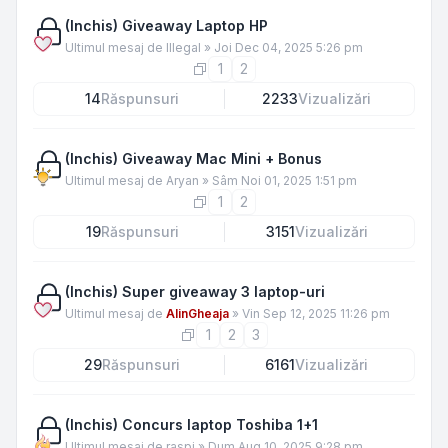
(Inchis) Giveaway Laptop HP
Ultimul mesaj de
Illegal
»
Joi Dec 04, 2025 5:26 pm
1
2
14
Răspunsuri
2233
Vizualizări
(Inchis) Giveaway Mac Mini + Bonus
Ultimul mesaj de
Aryan
»
Sâm Noi 01, 2025 1:51 pm
1
2
19
Răspunsuri
3151
Vizualizări
(Inchis) Super giveaway 3 laptop-uri
Ultimul mesaj de
AlinGheaja
»
Vin Sep 12, 2025 11:26 pm
1
2
3
29
Răspunsuri
6161
Vizualizări
(Inchis) Concurs laptop Toshiba 1+1
Ultimul mesaj de
raspi
»
Dum Aug 10, 2025 9:28 pm