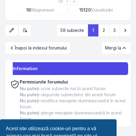
1
2
16
Răspunsuri
15120
Vizualizări
Urm
59 subiecte
1
2
3
Opțiuni de sortare și afișare
Înapoi la indexul forumului
Mergi la
Information
Permisiunile forumului
Nu puteţi
scrie subiecte noi în acest forum
Nu puteţi
răspunde subiectelor din acest forum
Nu puteţi
modifica mesajele dumneavoastră în acest
forum
Nu puteţi
şterge mesajele dumneavoastră în acest
forum
Acest site utilizează cookie-uri pentru a vă
asigura cea mai bună experiență pe site-ul