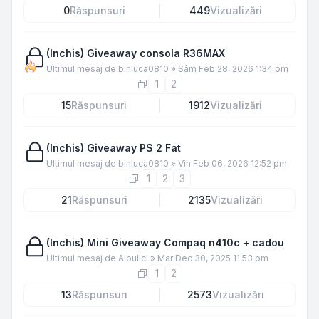
0
Răspunsuri
449
Vizualizări
(Inchis) Giveaway consola R36MAX
Ultimul mesaj de
blnluca0810
»
Sâm Feb 28, 2026 1:34 pm
1
2
15
Răspunsuri
1912
Vizualizări
(Inchis) Giveaway PS 2 Fat
Ultimul mesaj de
blnluca0810
»
Vin Feb 06, 2026 12:52 pm
1
2
3
21
Răspunsuri
2135
Vizualizări
(Inchis) Mini Giveaway Compaq n410c + cadou
Ultimul mesaj de
Albulici
»
Mar Dec 30, 2025 11:53 pm
1
2
13
Răspunsuri
2573
Vizualizări