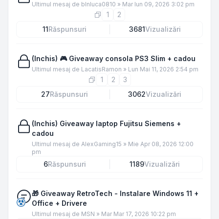
Ultimul mesaj de
blnluca0810
»
Mar Iun 09, 2026 3:02 pm
1
2
11
Răspunsuri
3681
Vizualizări
(Inchis) 🎮 Giveaway consola PS3 Slim + cadou
Ultimul mesaj de
LacatisRamon
»
Lun Mai 11, 2026 2:54 pm
1
2
3
27
Răspunsuri
3062
Vizualizări
(Inchis) Giveaway laptop Fujitsu Siemens +
cadou
Ultimul mesaj de
AlexGaming15
»
Mie Apr 08, 2026 12:00
pm
6
Răspunsuri
1189
Vizualizări
🎁 Giveaway RetroTech - Instalare Windows 11 +
Office + Drivere
Ultimul mesaj de
MSN
»
Mar Mar 17, 2026 10:22 pm