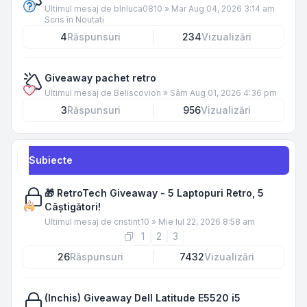
Ultimul mesaj de
blnluca0810
»
Mar Aug 04, 2026 3:14 am
Scris în
Noutati
4
Răspunsuri
234
Vizualizări
Giveaway pachet retro
Ultimul mesaj de
Beliscovion
»
Sâm Aug 01, 2026 4:36 pm
3
Răspunsuri
956
Vizualizări
Subiecte
🎁 RetroTech Giveaway - 5 Laptopuri Retro, 5
Câștigători!
Ultimul mesaj de
cristint10
»
Mie Iul 22, 2026 8:58 am
1
2
3
26
Răspunsuri
7432
Vizualizări
(Inchis) Giveaway Dell Latitude E5520 i5