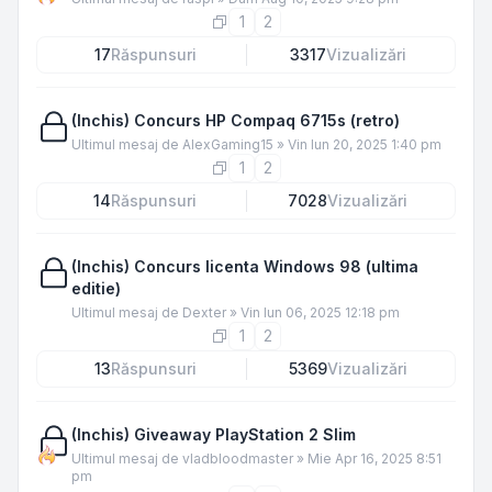
1
2
17
Răspunsuri
3317
Vizualizări
(Inchis) Concurs HP Compaq 6715s (retro)
Ultimul mesaj de
AlexGaming15
»
Vin Iun 20, 2025 1:40 pm
1
2
14
Răspunsuri
7028
Vizualizări
(Inchis) Concurs licenta Windows 98 (ultima
editie)
Ultimul mesaj de
Dexter
»
Vin Iun 06, 2025 12:18 pm
1
2
13
Răspunsuri
5369
Vizualizări
(Inchis) Giveaway PlayStation 2 Slim
Ultimul mesaj de
vladbloodmaster
»
Mie Apr 16, 2025 8:51
pm