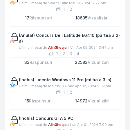
Ultimul mesaj de
Valer
»
Dum Mai 19, 2024 12:27 pm
1
2
17
Răspunsuri
18695
Vizualizări
(Anulat) Concurs Dell Latitude E6410 (partea a 2-
a)
Ultimul mesaj de
AlinGheaja
»
Vin Apr 05, 2024 3:44 pm
1
2
3
4
33
Răspunsuri
22583
Vizualizări
(Inchis) Licente Windows 11 Pro (editia a 3-a)
Ultimul mesaj de
Ionut1510
»
Mar Apr 02, 2024 9:32 pm
1
2
15
Răspunsuri
14972
Vizualizări
(Inchis) Concurs GTA 5 PC
Ultimul mesaj de
AlinGheaja
»
Lun Apr 01, 2024 7:09 pm