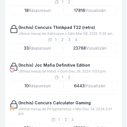
1
2
18
Răspunsuri
17816
Vizualizări
(Inchis) Concurs Thinkpad T22 (retro)
Ultimul mesaj de
Aditzuexe
»
Sâm Mar 08, 2025 11:36 am
1
2
3
4
33
Răspunsuri
23768
Vizualizări
(Inchis) Joc Mafia Definitive Edition
Ultimul mesaj de
lifev5
»
Dum Dec 29, 2024 11:53 pm
1
2
10
Răspunsuri
6443
Vizualizări
(Inchis) Concurs Calculator Gaming
Ultimul mesaj de
P01yphemmus
»
Mar Dec 24, 2024 2:01
pm
1
2
3