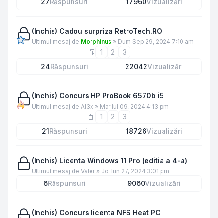
27
Răspunsuri
17960
Vizualizări
(Inchis) Cadou surpriza RetroTech.RO
Ultimul mesaj de
Morphinus
»
Dum Sep 29, 2024 7:10 am
1
2
3
24
Răspunsuri
22042
Vizualizări
(Inchis) Concurs HP ProBook 6570b i5
Ultimul mesaj de
Al3x
»
Mar Iul 09, 2024 4:13 pm
1
2
3
21
Răspunsuri
18726
Vizualizări
(Inchis) Licenta Windows 11 Pro (editia a 4-a)
Ultimul mesaj de
Valer
»
Joi Iun 27, 2024 3:01 pm
6
Răspunsuri
9060
Vizualizări
(Inchis) Concurs licenta NFS Heat PC