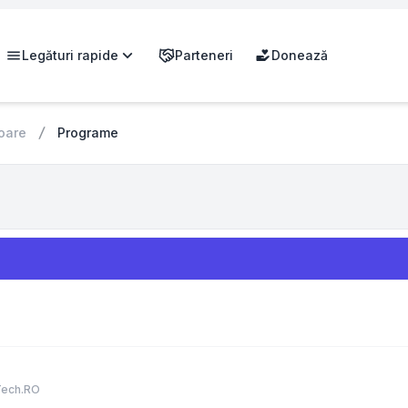
Legături rapide
Parteneri
Donează
oare
Programe
Tech.RO