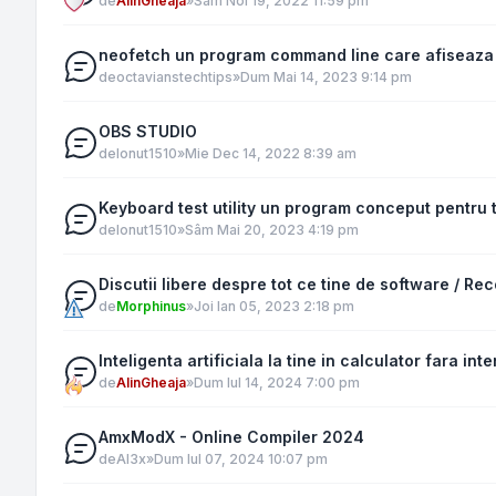
de
AlinGheaja
»
Sâm Noi 19, 2022 11:59 pm
neofetch un program command line care afiseaza 
de
octavianstechtips
»
Dum Mai 14, 2023 9:14 pm
OBS STUDIO
de
Ionut1510
»
Mie Dec 14, 2022 8:39 am
Keyboard test utility un program conceput pentru t
de
Ionut1510
»
Sâm Mai 20, 2023 4:19 pm
Discutii libere despre tot ce tine de software / 
de
Morphinus
»
Joi Ian 05, 2023 2:18 pm
Inteligenta artificiala la tine in calculator fara inte
de
AlinGheaja
»
Dum Iul 14, 2024 7:00 pm
AmxModX - Online Compiler 2024
de
Al3x
»
Dum Iul 07, 2024 10:07 pm