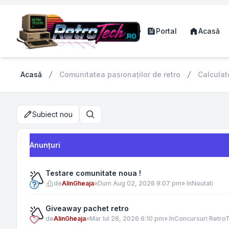
Portal
Acasă
Acasă
Comunitatea pasionaților de retro
Calculat
Subiect nou
Căutare
Anunţuri
Testare comunitate noua !
de
AlinGheaja
»
Dum Aug 02, 2026 9:07 pm
» în
Noutati
Giveaway pachet retro
de
AlinGheaja
»
Mar Iul 28, 2026 6:10 pm
» în
Concursuri Retro