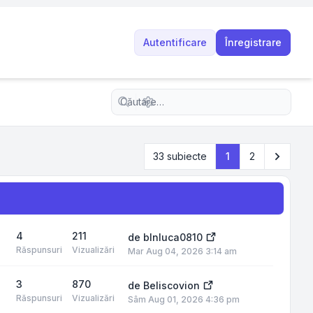
Autentificare
Înregistrare
Căutare avansată
Următo
33 subiecte
1
2
4
211
de
blnluca0810
Răspunsuri
Vizualizări
Mar Aug 04, 2026 3:14 am
3
870
de
Beliscovion
Răspunsuri
Vizualizări
Sâm Aug 01, 2026 4:36 pm