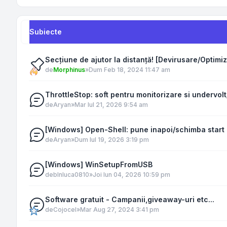
Subiecte
Secțiune de ajutor la distanță! [Devirusare/Optimiz
de
Morphinus
»
Dum Feb 18, 2024 11:47 am
ThrottleStop: soft pentru monitorizare si undervol
de
Aryan
»
Mar Iul 21, 2026 9:54 am
[Windows] Open-Shell: pune inapoi/schimba star
de
Aryan
»
Dum Iul 19, 2026 3:19 pm
[Windows] WinSetupFromUSB
de
blnluca0810
»
Joi Iun 04, 2026 10:59 pm
Software gratuit - Campanii,giveaway-uri etc...
de
Cojocel
»
Mar Aug 27, 2024 3:41 pm