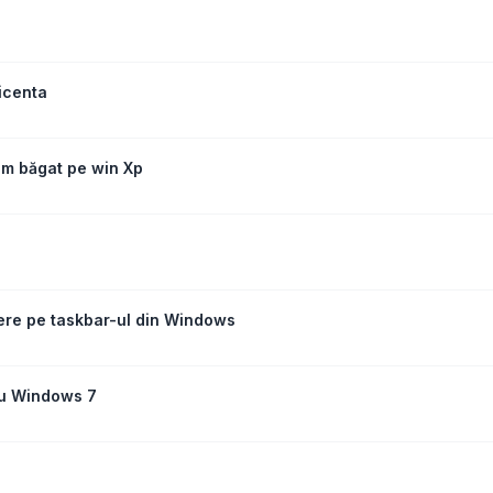
icenta
am băgat pe win Xp
ldere pe taskbar-ul din Windows
ru Windows 7