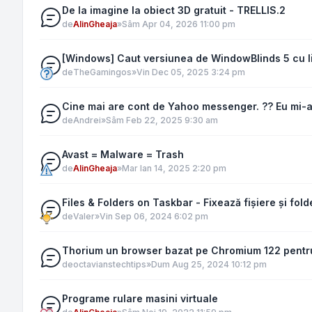
De la imagine la obiect 3D gratuit - TRELLIS.2
de
AlinGheaja
»
Sâm Apr 04, 2026 11:00 pm
[Windows] Caut versiunea de WindowBlinds 5 cu l
de
TheGamingos
»
Vin Dec 05, 2025 3:24 pm
Cine mai are cont de Yahoo messenger. ?? Eu mi-
de
Andrei
»
Sâm Feb 22, 2025 9:30 am
Avast = Malware = Trash
de
AlinGheaja
»
Mar Ian 14, 2025 2:20 pm
Files & Folders on Taskbar - Fixează fișiere și fo
de
Valer
»
Vin Sep 06, 2024 6:02 pm
Thorium un browser bazat pe Chromium 122 pent
de
octavianstechtips
»
Dum Aug 25, 2024 10:12 pm
Programe rulare masini virtuale