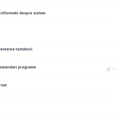
informatii despre sistem
estarea tastaturii
Recomandari programe
1
rnet