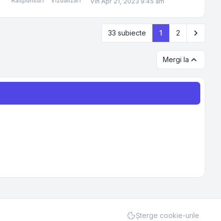
Răspunsuri
Vizualizări
Vin Apr 21, 2023 9:45 am
Următo
33 subiecte
1
2
Mergi la
Şterge cookie-urile