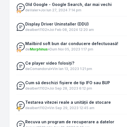
Old Google - Google Search, dar mai vechi
de
Valer
»
Joi Iun 27, 2024 7:14 pm
Display Driver Uninstaller (DDU)
de
albert1102
»
Joi Feb 08, 2024 12:20 am
Mailbird soft bun dar conducere defectuoasă!
de
Morphinus
»
Dum Noi 05, 2023 1:17 pm
Ce player video folosiți?
de
Comandorul
»
Vin Ian 13, 2023 1:21 pm
Cum să deschizi fișiere de tip IFO sau BUP
de
albert1102
»
Joi Sep 28, 2023 6:12 pm
Testarea vitezei reale a unității de stocare
de
albert1102
»
Vin Sep 29, 2023 12:45 am
Recuva un program de recuperare a datelor