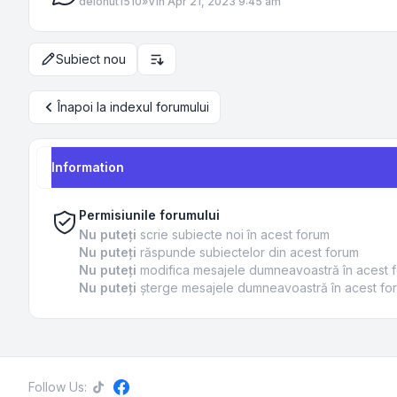
de
Ionut1510
»
Vin Apr 21, 2023 9:45 am
Subiect nou
Opțiuni de sortare și afișare
Înapoi la indexul forumului
Information
Permisiunile forumului
Nu puteţi
scrie subiecte noi în acest forum
Nu puteţi
răspunde subiectelor din acest forum
Nu puteţi
modifica mesajele dumneavoastră în acest 
Nu puteţi
şterge mesajele dumneavoastră în acest fo
Follow Us: