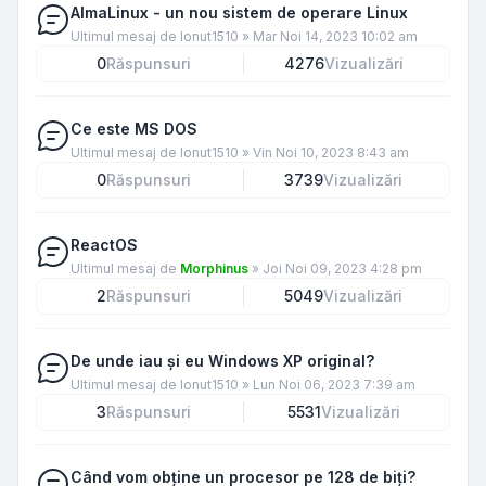
AlmaLinux - un nou sistem de operare Linux
Ultimul mesaj de
Ionut1510
»
Mar Noi 14, 2023 10:02 am
0
Răspunsuri
4276
Vizualizări
Ce este MS DOS
Ultimul mesaj de
Ionut1510
»
Vin Noi 10, 2023 8:43 am
0
Răspunsuri
3739
Vizualizări
ReactOS
Ultimul mesaj de
Morphinus
»
Joi Noi 09, 2023 4:28 pm
2
Răspunsuri
5049
Vizualizări
De unde iau și eu Windows XP original?
Ultimul mesaj de
Ionut1510
»
Lun Noi 06, 2023 7:39 am
3
Răspunsuri
5531
Vizualizări
Când vom obține un procesor pe 128 de biți?