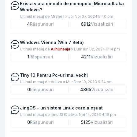
Exista viata dincolo de monopolul Microsoft aka
Windows?
Ultimul mesaj de
MrShell
»
Joi Noi 07, 2024 9:40 pm
4
Răspunsuri
6912
Vizualizări
Windows Vienna (Win 7 Beta)
Ultimul mesaj de
AlinGheaja
»
Dum Iun 02, 2024 6:14 pm
1
Răspunsuri
4211
Vizualizări
Tiny 10 Pentru Pc-uri mai vechi
Ultimul mesaj de
Aditzu
»
Mar Dec 19, 2023 9:24 pm
0
Răspunsuri
4865
Vizualizări
JingOS - un sistem Linux care a eșuat
Ultimul mesaj de
Ionut1510
»
Mar Noi 14, 2023 4:16 pm
0
Răspunsuri
5125
Vizualizări