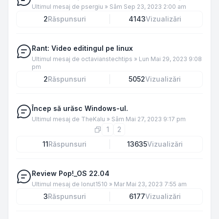
Ultimul mesaj de
psergiu
»
Sâm Sep 23, 2023 2:00 am
2
Răspunsuri
4143
Vizualizări
Rant: Video editingul pe linux
Ultimul mesaj de
octavianstechtips
»
Lun Mai 29, 2023 9:08
pm
2
Răspunsuri
5052
Vizualizări
Încep să urăsc Windows-ul.
Ultimul mesaj de
TheKalu
»
Sâm Mai 27, 2023 9:17 pm
1
2
11
Răspunsuri
13635
Vizualizări
Review Pop!_OS 22.04
Ultimul mesaj de
Ionut1510
»
Mar Mai 23, 2023 7:55 am
3
Răspunsuri
6177
Vizualizări