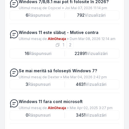
Windows 7/8/8.1 mai pot fi folosite în 2026?
Ultimul mesaj de
Cojocel
»
Joi Mai 07, 2026 11:14 pm
6
Răspunsuri
792
Vizualizări
Windows 11 este slăbuț - Motive contra
Ultimul mesaj de
AlinGheaja
»
Dum Mar 08, 2026 12:14 am
1
2
16
Răspunsuri
22891
Vizualizări
Se mai merită să folosești Windows 7?
Ultimul mesaj de
Dexter
»
Mie Mar 04, 2026 2:42 pm
3
Răspunsuri
4631
Vizualizări
Windows 11 fara cont microsoft
Ultimul mesaj de
AlinGheaja
»
Mie Apr 02, 2025 3:27 pm
0
Răspunsuri
3451
Vizualizări