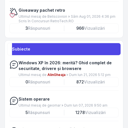
Giveaway pachet retro
Ultimul mesaj de
Beliscovion
»
Sâm Aug 01, 2026 4:36 pm
Scris în
Concursuri RetroTech.RO
3
Răspunsuri
966
Vizualizări
Subiecte
Windows XP în 2026: merită? Ghid complet de
securitate, drivere și browsere
Ultimul mesaj de
AlinGheaja
»
Dum Iun 21, 2026 5:12 pm
0
Răspunsuri
872
Vizualizări
Sistem operare
Ultimul mesaj de
geomar
»
Dum Iun 07, 2026 9:50 am
5
Răspunsuri
1278
Vizualizări