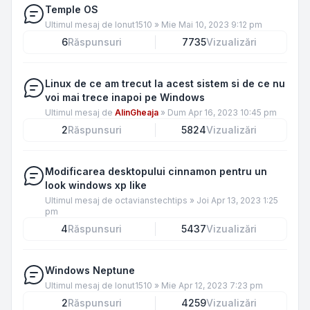
Temple OS
Ultimul mesaj de
Ionut1510
»
Mie Mai 10, 2023 9:12 pm
6
Răspunsuri
7735
Vizualizări
Linux de ce am trecut la acest sistem si de ce nu
voi mai trece inapoi pe Windows
Ultimul mesaj de
AlinGheaja
»
Dum Apr 16, 2023 10:45 pm
2
Răspunsuri
5824
Vizualizări
Modificarea desktopului cinnamon pentru un
look windows xp like
Ultimul mesaj de
octavianstechtips
»
Joi Apr 13, 2023 1:25
pm
4
Răspunsuri
5437
Vizualizări
Windows Neptune
Ultimul mesaj de
Ionut1510
»
Mie Apr 12, 2023 7:23 pm
2
Răspunsuri
4259
Vizualizări