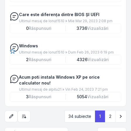
Care este diferența dintre BIOS ȘI UEFI
Ultimul mesaj de
Ionut1510
»
Mie Mar 29, 2023 2:08 pm
0
Răspunsuri
3736
Vizualizări
Windows
Ultimul mesaj de
Ionut1510
»
Dum Feb 26, 2023 6:19 pm
2
Răspunsuri
4326
Vizualizări
Acum poti instala Windows XP pe orice
calculator nou!
Ultimul mesaj de
alpitu21
»
Vin Feb 24, 2023 7:21 pm
3
Răspunsuri
5054
Vizualizări
Urm
34 subiecte
1
2
Opțiuni de sortare și afișare