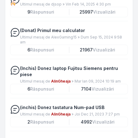
Ultimul mesaj de
djsop
»
Vin Feb 14, 2025 4:30 pm
9
Răspunsuri
25997
Vizualizări
(Donat) Primul meu calculator
Ultimul mesaj de
AlexGaming15
»
Dum Sep 15, 2024 9:58
am
6
Răspunsuri
21967
Vizualizări
(Inchis) Donez laptop Fujitsu Siemens pentru
piese
Ultimul mesaj de
AlinGheaja
»
Mar Ian 09, 2024 10:19 am
6
Răspunsuri
7104
Vizualizări
(inchis) Donez tastatura Num-pad USB
Ultimul mesaj de
AlinGheaja
»
Joi Dec 21, 2023 7:27 pm
2
Răspunsuri
4992
Vizualizări