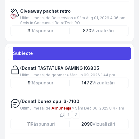
Giveaway pachet retro
Ultimul mesaj de
Beliscovion
»
Sâm Aug 01, 2026 4:36 pm
Scris în
Concursuri RetroTech.RO
3
Răspunsuri
870
Vizualizări
Subiecte
(Donat) TASTATURA GAMING KG805
Ultimul mesaj de
geomar
»
Mar Iun 09, 2026 1:44 pm
9
Răspunsuri
1472
Vizualizări
(Donat) Donez cpu i3-7100
Ultimul mesaj de
AlinGheaja
»
Sâm Dec 06, 2025 8:47 am
1
2
11
Răspunsuri
2090
Vizualizări