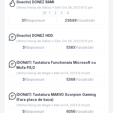
(Inactiv) DONEZ RAMI
Ultimul mesaj de
Aditzu
»
Sâm Oct 28, 2023 8:12 pm
1
2
3
4
31
Răspunsuri
23649
Vizualizări
(Inactiv) DONEZ HDD
Ultimul mesaj de
Aditzu
»
Sâm Oct 28, 2023 8:10 pm
3
Răspunsuri
5383
Vizualizări
(DONAT) Tastatura Functionala Microsoft cu
Mufa PS/2
Ultimul mesaj de
Illegal
»
Mar Iul 04, 2023 6:24 pm
3
Răspunsuri
5368
Vizualizări
(DONAT) Tastatura MARVO Scorpion Gaming
(Fara placa de baza)
Ultimul mesaj de
Illegal
»
Mar Iul 04, 2023 6:24 pm
5
Răspunsuri
6056
Vizualizări