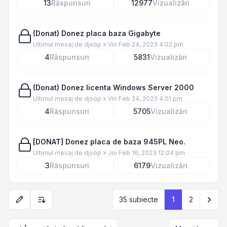
13
Răspunsuri
12977
Vizualizări
(Donat) Donez placa baza Gigabyte
Ultimul mesaj de
djsop
»
Vin Feb 24, 2023 4:02 pm
4
Răspunsuri
5831
Vizualizări
(Donat) Donez licenta Windows Server 2000
Ultimul mesaj de
djsop
»
Vin Feb 24, 2023 4:01 pm
4
Răspunsuri
5705
Vizualizări
[DONAT] Donez placa de baza 945PL Neo.
Ultimul mesaj de
djsop
»
Joi Feb 16, 2023 12:04 pm
3
Răspunsuri
6179
Vizualizări
Urm
35 subiecte
1
2
Opțiuni de sortare și afișare