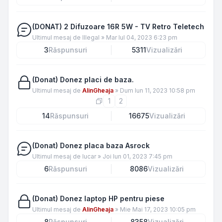
(DONAT) 2 Difuzoare 16R 5W - TV Retro Teletech
Ultimul mesaj de
Illegal
»
Mar Iul 04, 2023 6:23 pm
3
Răspunsuri
5311
Vizualizări
(Donat) Donez placi de baza.
Ultimul mesaj de
AlinGheaja
»
Dum Iun 11, 2023 10:58 pm
1
2
14
Răspunsuri
16675
Vizualizări
(Donat) Donez placa baza Asrock
Ultimul mesaj de
lucar
»
Joi Iun 01, 2023 7:45 pm
6
Răspunsuri
8086
Vizualizări
(Donat) Donez laptop HP pentru piese
Ultimul mesaj de
AlinGheaja
»
Mie Mai 17, 2023 10:05 pm
8
Răspunsuri
8358
Vizualizări