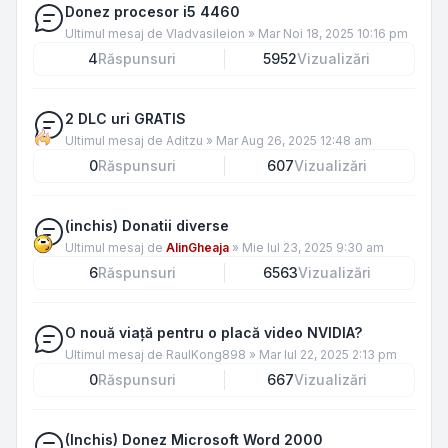
Donez procesor i5 4460
Ultimul mesaj de
Vladvasileion
»
Mar Noi 18, 2025 10:16 pm
4
Răspunsuri
5952
Vizualizări
2 DLC uri GRATIS
Ultimul mesaj de
Aditzu
»
Mar Aug 26, 2025 12:48 am
0
Răspunsuri
607
Vizualizări
(inchis) Donatii diverse
Ultimul mesaj de
AlinGheaja
»
Mie Iul 23, 2025 9:30 am
6
Răspunsuri
6563
Vizualizări
O nouă viață pentru o placă video NVIDIA?
Ultimul mesaj de
RaulKong898
»
Mar Iul 22, 2025 2:13 pm
0
Răspunsuri
667
Vizualizări
(Inchis) Donez Microsoft Word 2000