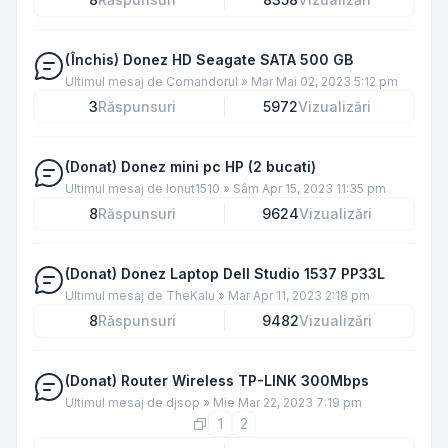
(Închis) Donez HD Seagate SATA 500 GB
Ultimul mesaj de
Comandorul
»
Mar Mai 02, 2023 5:12 pm
3
Răspunsuri
5972
Vizualizări
(Donat) Donez mini pc HP (2 bucati)
Ultimul mesaj de
Ionut1510
»
Sâm Apr 15, 2023 11:35 pm
8
Răspunsuri
9624
Vizualizări
(Donat) Donez Laptop Dell Studio 1537 PP33L
Ultimul mesaj de
TheKalu
»
Mar Apr 11, 2023 2:18 pm
8
Răspunsuri
9482
Vizualizări
(Donat) Router Wireless TP-LINK 300Mbps
Ultimul mesaj de
djsop
»
Mie Mar 22, 2023 7:19 pm
1
2