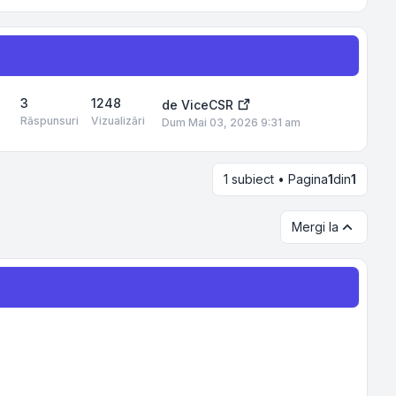
3
1248
de
ViceCSR
Răspunsuri
Vizualizări
Dum Mai 03, 2026 9:31 am
1 subiect • Pagina
1
din
1
Mergi la