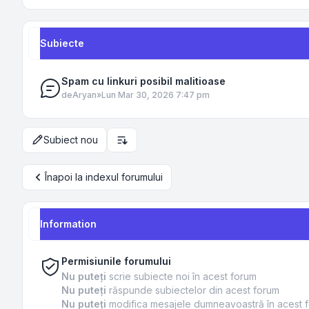
Subiecte
Spam cu linkuri posibil malitioase
de
Aryan
»
Lun Mar 30, 2026 7:47 pm
Subiect nou
Opțiuni de sortare și afișare
Înapoi la indexul forumului
Information
Permisiunile forumului
Nu puteţi
scrie subiecte noi în acest forum
Nu puteţi
răspunde subiectelor din acest forum
Nu puteţi
modifica mesajele dumneavoastră în acest 