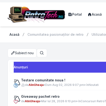
Portal
Acasă
Acasă
Comunitatea pasionaților de retro
Utilizator
Subiect nou
Căutare
Anunţuri
Testare comunitate noua !
de
AlinGheaja
»
Dum Aug 02, 2026 9:07 pm
» în
Noutati
Giveaway pachet retro
de
AlinGheaja
»
Mar Iul 28, 2026 6:10 pm
» în
Concursuri Retro