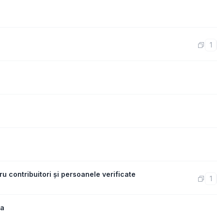
1
 contribuitori și persoanele verificate
1
va