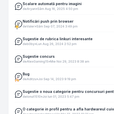
Scalare automată pentru imagini
de
Aryan
»
Sâm Aug 16, 2025 4:50 pm
Notificări push prin browser
de
Valer
»
Sâm Sep 07, 2024 3:49 pm
Sugestie de rubrica linkuri interesante
de
b0by
»
Lun Aug 26, 2024 2:52 pm
Sugestie concurs
de
AlexGaming15
»
Mie Noi 29, 2023 8:38 am
Bug
de
Aditzu
»
Joi Sep 14, 2023 9:19 pm
Sugestie o noua categorie pentru concursuri pentru
de
Ionut1510
»
Joi Iun 01, 2023 5:47 pm
O categorie in profil pentru a afla hardwareul cui