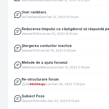
de
octavianstechtips
»
Vin Mai 12, 2023 10:21 pm
User rankbars.
de
TheKalu
»
Dum Feb 12, 2023 10:13 pm
Reducerea timpului ca câștigătorul să răspundă p
de
Ionut1510
»
Lun Ian 23, 2023 10:31 am
Ștergerea conturilor inactive
de
Ionut1510
»
Joi Ian 19, 2023 5:09 pm
Metode de a ajuta forumul
de
RebenciucMarius
»
Lun Dec 12, 2022 2:26 pm
Re-structurare forum
de
AlinGheaja
»
Lun Dec 26, 2022 7:06 pm
Subiect Poze
de
Ionut1510
»
Sâm Dec 03, 2022 6:13 pm