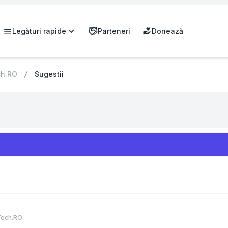
Legături rapide
Parteneri
Donează
ch.RO
Sugestii
Tech.RO