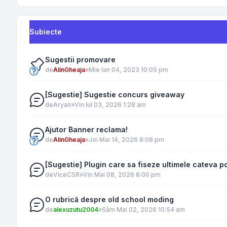
Subiecte
Sugestii promovare
de
AlinGheaja
»
Mie Ian 04, 2023 10:05 pm
[Sugestie] Sugestie concurs giveaway
de
Aryan
»
Vin Iul 03, 2026 1:28 am
Ajutor Banner reclama!
de
AlinGheaja
»
Joi Mai 14, 2026 8:08 pm
[Sugestie] Plugin care sa fiseze ultimele cateva po
de
ViceCSR
»
Vin Mai 08, 2026 8:00 pm
O rubrică despre old school moding
de
alexuzutu2004
»
Sâm Mai 02, 2026 10:54 am