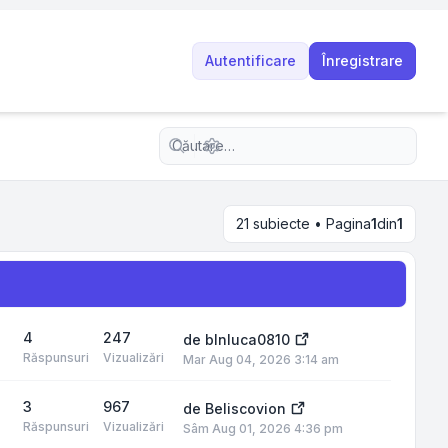
Autentificare
Înregistrare
Căutare avansată
21 subiecte • Pagina
1
din
1
4
247
de
blnluca0810
Răspunsuri
Vizualizări
Mar Aug 04, 2026 3:14 am
3
967
de
Beliscovion
Răspunsuri
Vizualizări
Sâm Aug 01, 2026 4:36 pm