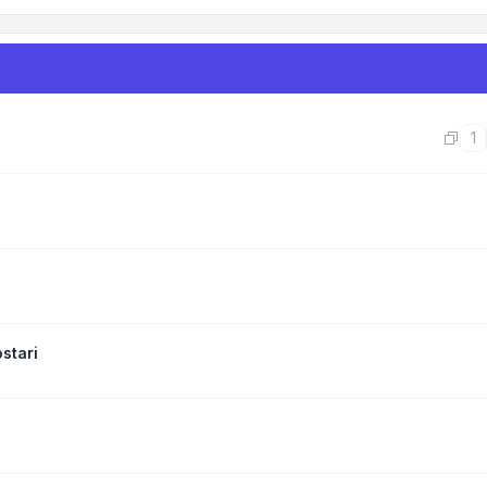
1
stari