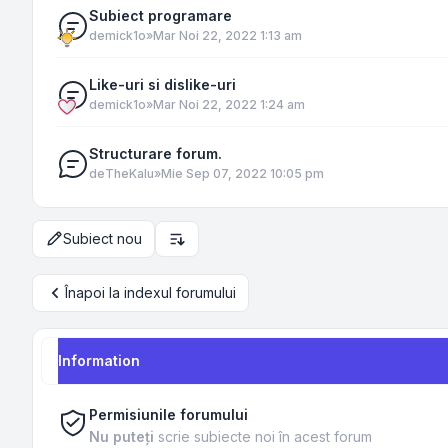
Subiect programare
de
mick1o
»
Mar Noi 22, 2022 1:13 am
Like-uri si dislike-uri
de
mick1o
»
Mar Noi 22, 2022 1:24 am
Structurare forum.
de
TheKalu
»
Mie Sep 07, 2022 10:05 pm
Subiect nou
Opțiuni de sortare și afișare
Înapoi la indexul forumului
Information
Permisiunile forumului
Nu puteţi
scrie subiecte noi în acest forum