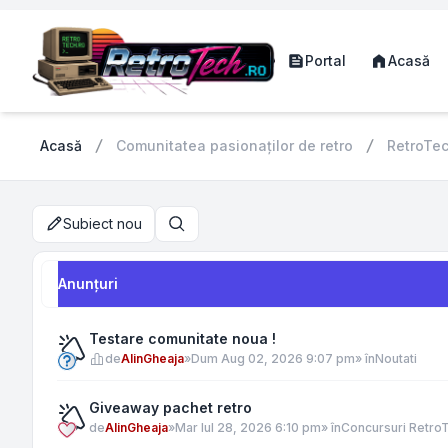
Portal
Acasă
Acasă
Comunitatea pasionaților de retro
RetroTe
Subiect nou
Căutare
Anunţuri
Testare comunitate noua !
de
AlinGheaja
»
Dum Aug 02, 2026 9:07 pm
» în
Noutati
Giveaway pachet retro
de
AlinGheaja
»
Mar Iul 28, 2026 6:10 pm
» în
Concursuri Retro