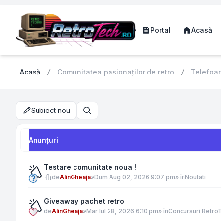
Portal
Acasă
Acasă
Comunitatea pasionaților de retro
Telefoa
Subiect nou
Căutare
Anunţuri
Testare comunitate noua !
de
AlinGheaja
»
Dum Aug 02, 2026 9:07 pm
» în
Noutati
Giveaway pachet retro
de
AlinGheaja
»
Mar Iul 28, 2026 6:10 pm
» în
Concursuri Retro