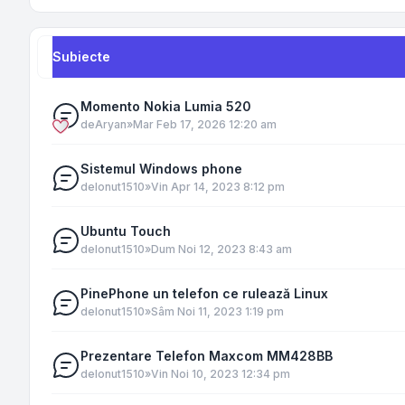
Subiecte
Momento Nokia Lumia 520
de
Aryan
»
Mar Feb 17, 2026 12:20 am
Sistemul Windows phone
de
Ionut1510
»
Vin Apr 14, 2023 8:12 pm
Ubuntu Touch
de
Ionut1510
»
Dum Noi 12, 2023 8:43 am
PinePhone un telefon ce rulează Linux
de
Ionut1510
»
Sâm Noi 11, 2023 1:19 pm
Prezentare Telefon Maxcom MM428BB
de
Ionut1510
»
Vin Noi 10, 2023 12:34 pm