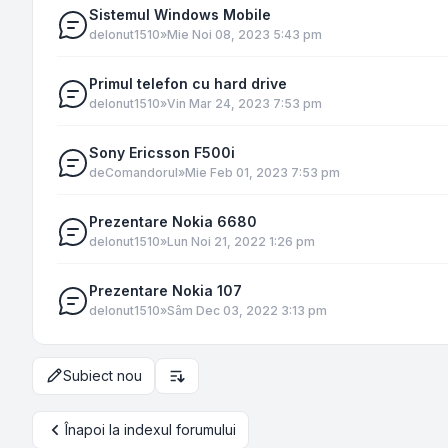
Sistemul Windows Mobile
de
Ionut1510
»
Mie Noi 08, 2023 5:43 pm
Primul telefon cu hard drive
de
Ionut1510
»
Vin Mar 24, 2023 7:53 pm
Sony Ericsson F500i
de
Comandorul
»
Mie Feb 01, 2023 7:53 pm
Prezentare Nokia 6680
de
Ionut1510
»
Lun Noi 21, 2022 1:26 pm
Prezentare Nokia 107
de
Ionut1510
»
Sâm Dec 03, 2022 3:13 pm
Subiect nou
Opțiuni de sortare și afișare
Înapoi la indexul forumului