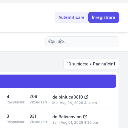
Autentificare
Înregistrare
Căutare avansată
10 subiecte • Pagina
1
din
1
4
206
de
blnluca0810
Răspunsuri
Vizualizări
Mar Aug 04, 2026 3:14 am
3
831
de
Beliscovion
Răspunsuri
Vizualizări
Sâm Aug 01, 2026 4:36 pm