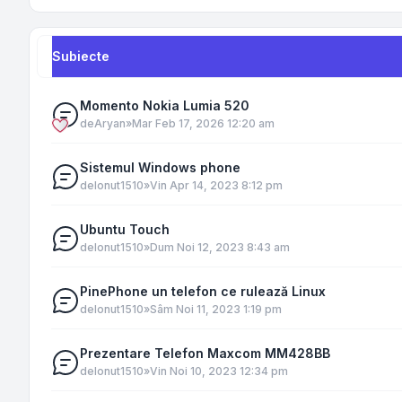
Subiecte
Momento Nokia Lumia 520
de
Aryan
»
Mar Feb 17, 2026 12:20 am
Sistemul Windows phone
de
Ionut1510
»
Vin Apr 14, 2023 8:12 pm
Ubuntu Touch
de
Ionut1510
»
Dum Noi 12, 2023 8:43 am
PinePhone un telefon ce rulează Linux
de
Ionut1510
»
Sâm Noi 11, 2023 1:19 pm
Prezentare Telefon Maxcom MM428BB
de
Ionut1510
»
Vin Noi 10, 2023 12:34 pm