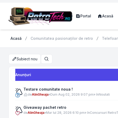
Portal
Acasă
Acasă
Comunitatea pasionaților de retro
Telefoa
Subiect nou
Căutare
Anunţuri
Testare comunitate noua !
de
AlinGheaja
»
Dum Aug 02, 2026 9:07 pm
» în
Noutati
Giveaway pachet retro
de
AlinGheaja
»
Mar Iul 28, 2026 6:10 pm
» în
Concursuri Retro