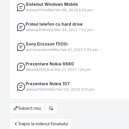
Sistemul Windows Mobile
de
Ionut1510
»
Mie Noi 08, 2023 5:43 pm
Primul telefon cu hard drive
de
Ionut1510
»
Vin Mar 24, 2023 7:53 pm
Sony Ericsson F500i
de
Comandorul
»
Mie Feb 01, 2023 7:53 pm
Prezentare Nokia 6680
de
Ionut1510
»
Lun Noi 21, 2022 1:26 pm
Prezentare Nokia 107
de
Ionut1510
»
Sâm Dec 03, 2022 3:13 pm
Subiect nou
Opțiuni de sortare și afișare
Înapoi la indexul forumului