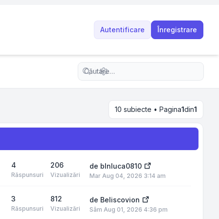
Autentificare
Înregistrare
Căutare avansată
10 subiecte • Pagina
1
din
1
4
206
de
blnluca0810
Răspunsuri
Vizualizări
Mar Aug 04, 2026 3:14 am
3
812
de
Beliscovion
Răspunsuri
Vizualizări
Sâm Aug 01, 2026 4:36 pm