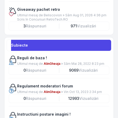
Giveaway pachet retro
Ultimul mesaj de
Beliscovion
»
Sâm Aug 01, 2026 4:36 pm
Scris în
Concursuri RetroTech.RO
3
Răspunsuri
971
Vizualizări
Subiecte
Reguli de baza !
Ultimul mesaj de
AlinGheaja
»
Sâm Mai 28, 2022 8:23 pm
0
Răspunsuri
9069
Vizualizări
Regulament moderatori forum
Ultimul mesaj de
AlinGheaja
»
Vin Oct 13, 2023 2:34 pm
0
Răspunsuri
12993
Vizualizări
Instructiuni postare imagini !