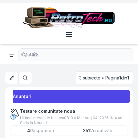
Căutare avansată
Navigation menu
3 subiecte • Pagina
1
din
1
Căutare
Anunţuri
Testare comunitate noua !
Ultimul mesaj de
blnluca0810
»
Mar Aug 04, 2026 3:14 am
Scris în
Noutati
4
Răspunsuri
251
Vizualizări