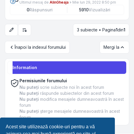
Ultimul mesaj de
AlinGheaja
»
Mie Iun 29, 2022 8:50 pm
0
Răspunsuri
5910
Vizualizări
3 subiecte • Pagina
1
din
1
Opțiuni de sortare și afișare
Înapoi la indexul forumului
Mergi la
Information
Permisiunile forumului
Nu puteţi
scrie subiecte noi în acest forum
Nu puteţi
răspunde subiectelor din acest forum
Nu puteţi
modifica mesajele dumneavoastră în acest
forum
Nu puteţi
şterge mesajele dumneavoastră în acest
forum
Acest site utilizează cookie-uri pentru a vă
asigura cea mai bună experiență pe site-ul