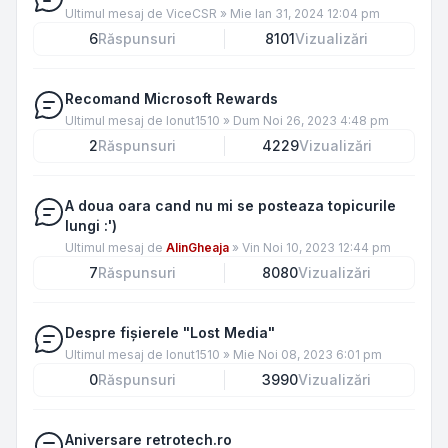
Ultimul mesaj de
ViceCSR
»
Mie Ian 31, 2024 12:04 pm
6
Răspunsuri
8101
Vizualizări
Recomand Microsoft Rewards
Ultimul mesaj de
Ionut1510
»
Dum Noi 26, 2023 4:48 pm
2
Răspunsuri
4229
Vizualizări
A doua oara cand nu mi se posteaza topicurile
lungi :')
Ultimul mesaj de
AlinGheaja
»
Vin Noi 10, 2023 12:44 pm
7
Răspunsuri
8080
Vizualizări
Despre fișierele "Lost Media"
Ultimul mesaj de
Ionut1510
»
Mie Noi 08, 2023 6:01 pm
0
Răspunsuri
3990
Vizualizări
Aniversare retrotech.ro