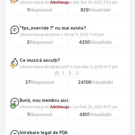
Ultimul mesaj de
AlinGheaja
»
Mar Oct 14, 2025 7:53 pm
1
Răspunsuri
829
Vizualizări
"fps_override 1" nu mai exista?
Ultimul mesaj de
phnm
»
Vin Iul 11, 2025 7:45 pm
2
Răspunsuri
4250
Vizualizări
Ce muzică asculţi?
Ultimul mesaj de
djitalo2001
»
Dum Mai 11, 2025 4:17 pm
1
2
3
27
Răspunsuri
24106
Vizualizări
Bună, nou membru aici.
Ultimul mesaj de
AlinGheaja
»
Lun Feb 10, 2025 8:27 am
1
Răspunsuri
4801
Vizualizări
Intrebare legat de PDA