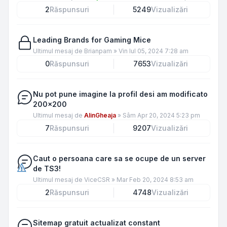
2
Răspunsuri
5249
Vizualizări
Leading Brands for Gaming Mice
Ultimul mesaj de
Brianpam
»
Vin Iul 05, 2024 7:28 am
0
Răspunsuri
7653
Vizualizări
Nu pot pune imagine la profil desi am modificato
200x200
Ultimul mesaj de
AlinGheaja
»
Sâm Apr 20, 2024 5:23 pm
7
Răspunsuri
9207
Vizualizări
Caut o persoana care sa se ocupe de un server
de TS3!
Ultimul mesaj de
ViceCSR
»
Mar Feb 20, 2024 8:53 am
2
Răspunsuri
4748
Vizualizări
Sitemap gratuit actualizat constant