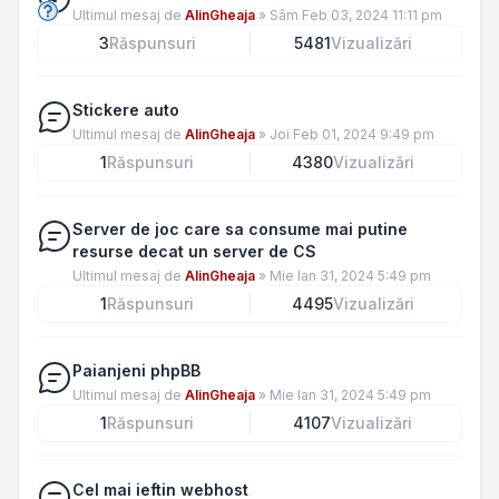
Ultimul mesaj de
AlinGheaja
»
Sâm Feb 03, 2024 11:11 pm
3
Răspunsuri
5481
Vizualizări
Stickere auto
Ultimul mesaj de
AlinGheaja
»
Joi Feb 01, 2024 9:49 pm
1
Răspunsuri
4380
Vizualizări
Server de joc care sa consume mai putine
resurse decat un server de CS
Ultimul mesaj de
AlinGheaja
»
Mie Ian 31, 2024 5:49 pm
1
Răspunsuri
4495
Vizualizări
Paianjeni phpBB
Ultimul mesaj de
AlinGheaja
»
Mie Ian 31, 2024 5:49 pm
1
Răspunsuri
4107
Vizualizări
Cel mai ieftin webhost