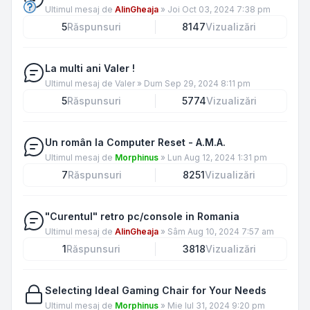
Ultimul mesaj de
AlinGheaja
»
Joi Oct 03, 2024 7:38 pm
5
Răspunsuri
8147
Vizualizări
La multi ani Valer !
Ultimul mesaj de
Valer
»
Dum Sep 29, 2024 8:11 pm
5
Răspunsuri
5774
Vizualizări
Un român la Computer Reset - A.M.A.
Ultimul mesaj de
Morphinus
»
Lun Aug 12, 2024 1:31 pm
7
Răspunsuri
8251
Vizualizări
"Curentul" retro pc/console in Romania
Ultimul mesaj de
AlinGheaja
»
Sâm Aug 10, 2024 7:57 am
1
Răspunsuri
3818
Vizualizări
Selecting Ideal Gaming Chair for Your Needs
Ultimul mesaj de
Morphinus
»
Mie Iul 31, 2024 9:20 pm