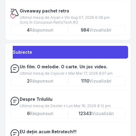
Giveaway pachet retro
Ultimul mesaj de
Aryan
»
Vin Aug 07, 2026 6:38 pm
Scris în
Concursuri RetroTech.RO
4
Răspunsuri
984
Vizualizări
Subiecte
Un film. O melodie. O carte. Un joc video.
Ultimul mesaj de
Cojocel
»
Mar Mar 17, 2026 8:01 am
2
Răspunsuri
1110
Vizualizări
Despre Trilulilu
Ultimul mesaj de
Dexter
»
Lun Mar 16, 2026 8:12 pm
6
Răspunsuri
12343
Vizualizări
EU dețin acum Retrotech!!!