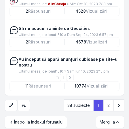
Ultimul mesaj de
AlinGheaja
»
Mie Oct 18, 2023 7:18 pm
2
Răspunsuri
4528
Vizualizări
Să ne aducem aminte de Geocities
Ultimul mesaj de
Ionut1510
»
Dum Sep 24, 2023 6:57 pm
2
Răspunsuri
4678
Vizualizări
Au început să apară anunțuri dubioase pe site-ul
nostru
Ultimul mesaj de
Ionut1510
»
Sâm Iun 10, 2023 2:15 pm
1
2
11
Răspunsuri
10774
Vizualizări
Urm
38 subiecte
1
2
Opțiuni de sortare și afișare
Înapoi la indexul forumului
Mergi la