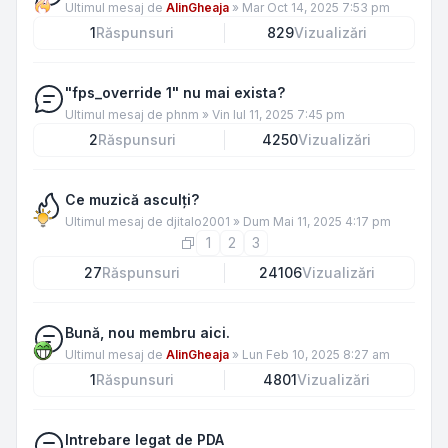
Ultimul mesaj de
AlinGheaja
»
Mar Oct 14, 2025 7:53 pm
1
Răspunsuri
829
Vizualizări
"fps_override 1" nu mai exista?
Ultimul mesaj de
phnm
»
Vin Iul 11, 2025 7:45 pm
2
Răspunsuri
4250
Vizualizări
Ce muzică asculţi?
Ultimul mesaj de
djitalo2001
»
Dum Mai 11, 2025 4:17 pm
1
2
3
27
Răspunsuri
24106
Vizualizări
Bună, nou membru aici.
Ultimul mesaj de
AlinGheaja
»
Lun Feb 10, 2025 8:27 am
1
Răspunsuri
4801
Vizualizări
Intrebare legat de PDA