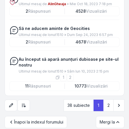
Ultimul mesaj de
AlinGheaja
»
Mie Oct 18, 2023 7:18 pm
2
Răspunsuri
4528
Vizualizări
Să ne aducem aminte de Geocities
Ultimul mesaj de
Ionut1510
»
Dum Sep 24, 2023 6:57 pm
2
Răspunsuri
4678
Vizualizări
Au început să apară anunțuri dubioase pe site-ul
nostru
Ultimul mesaj de
Ionut1510
»
Sâm Iun 10, 2023 2:15 pm
1
2
11
Răspunsuri
10773
Vizualizări
Urm
38 subiecte
1
2
Opțiuni de sortare și afișare
Înapoi la indexul forumului
Mergi la