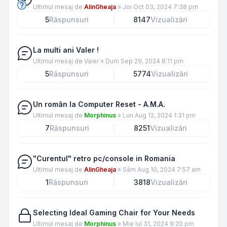
Ultimul mesaj de
AlinGheaja
»
Joi Oct 03, 2024 7:38 pm
5
Răspunsuri
8147
Vizualizări
La multi ani Valer !
Ultimul mesaj de
Valer
»
Dum Sep 29, 2024 8:11 pm
5
Răspunsuri
5774
Vizualizări
Un român la Computer Reset - A.M.A.
Ultimul mesaj de
Morphinus
»
Lun Aug 12, 2024 1:31 pm
7
Răspunsuri
8251
Vizualizări
"Curentul" retro pc/console in Romania
Ultimul mesaj de
AlinGheaja
»
Sâm Aug 10, 2024 7:57 am
1
Răspunsuri
3818
Vizualizări
Selecting Ideal Gaming Chair for Your Needs
Ultimul mesaj de
Morphinus
»
Mie Iul 31, 2024 9:20 pm