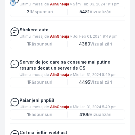
Ultimul mesaj de
AlinGheaja
»
Sâm Feb 03, 2024 11:11 pm
3
Răspunsuri
5481
Vizualizări
Stickere auto
Ultimul mesaj de
AlinGheaja
»
Joi Feb 01, 2024 9:49 pm
1
Răspunsuri
4380
Vizualizări
Server de joc care sa consume mai putine
resurse decat un server de CS
Ultimul mesaj de
AlinGheaja
»
Mie Ian 31, 2024 5:49 pm
1
Răspunsuri
4495
Vizualizări
Paianjeni phpBB
Ultimul mesaj de
AlinGheaja
»
Mie Ian 31, 2024 5:49 pm
1
Răspunsuri
4106
Vizualizări
Cel mai ieftin webhost