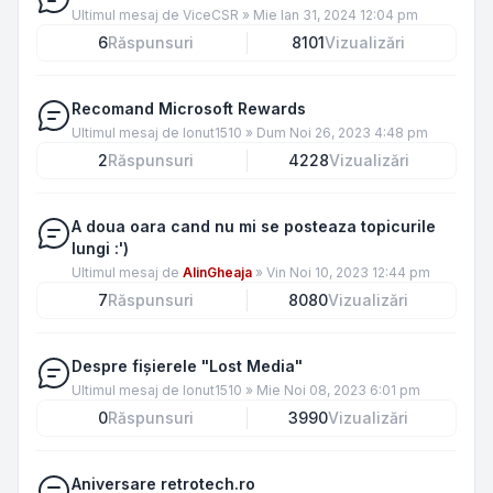
Ultimul mesaj de
ViceCSR
»
Mie Ian 31, 2024 12:04 pm
6
Răspunsuri
8101
Vizualizări
Recomand Microsoft Rewards
Ultimul mesaj de
Ionut1510
»
Dum Noi 26, 2023 4:48 pm
2
Răspunsuri
4228
Vizualizări
A doua oara cand nu mi se posteaza topicurile
lungi :')
Ultimul mesaj de
AlinGheaja
»
Vin Noi 10, 2023 12:44 pm
7
Răspunsuri
8080
Vizualizări
Despre fișierele "Lost Media"
Ultimul mesaj de
Ionut1510
»
Mie Noi 08, 2023 6:01 pm
0
Răspunsuri
3990
Vizualizări
Aniversare retrotech.ro