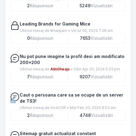
2
Răspunsuri
5249
Vizualizări
Leading Brands for Gaming Mice
Ultimul mesaj de
Brianpam
»
Vin Iul 05, 2024 7:28 am
0
Răspunsuri
7653
Vizualizări
Nu pot pune imagine la profil desi am modificato
200x200
Ultimul mesaj de
AlinGheaja
»
Sâm Apr 20, 2024 5:23 pm
7
Răspunsuri
9207
Vizualizări
Caut o persoana care sa se ocupe de un server
de TS3!
Ultimul mesaj de
ViceCSR
»
Mar Feb 20, 2024 8:53 am
2
Răspunsuri
4748
Vizualizări
Sitemap gratuit actualizat constant