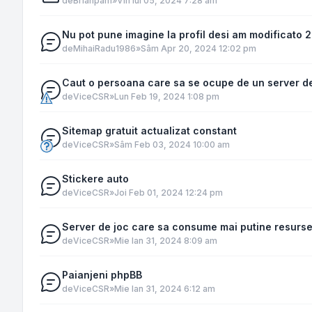
de
Brianpam
»
Vin Iul 05, 2024 7:28 am
Nu pot pune imagine la profil desi am modificato
de
MihaiRadu1986
»
Sâm Apr 20, 2024 12:02 pm
Caut o persoana care sa se ocupe de un server d
de
ViceCSR
»
Lun Feb 19, 2024 1:08 pm
Sitemap gratuit actualizat constant
de
ViceCSR
»
Sâm Feb 03, 2024 10:00 am
Stickere auto
de
ViceCSR
»
Joi Feb 01, 2024 12:24 pm
Server de joc care sa consume mai putine resurs
de
ViceCSR
»
Mie Ian 31, 2024 8:09 am
Paianjeni phpBB
de
ViceCSR
»
Mie Ian 31, 2024 6:12 am