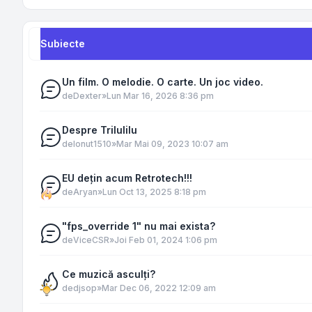
Subiecte
Un film. O melodie. O carte. Un joc video.
de
Dexter
»
Lun Mar 16, 2026 8:36 pm
Despre Trilulilu
de
Ionut1510
»
Mar Mai 09, 2023 10:07 am
EU dețin acum Retrotech!!!
de
Aryan
»
Lun Oct 13, 2025 8:18 pm
"fps_override 1" nu mai exista?
de
ViceCSR
»
Joi Feb 01, 2024 1:06 pm
Ce muzică asculţi?
de
djsop
»
Mar Dec 06, 2022 12:09 am