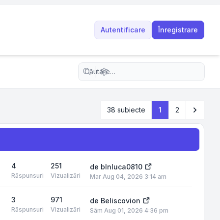
Autentificare
Înregistrare
Căutare avansată
Următo
38 subiecte
1
2
4
251
de
blnluca0810
Răspunsuri
Vizualizări
Mar Aug 04, 2026 3:14 am
3
971
de
Beliscovion
Răspunsuri
Vizualizări
Sâm Aug 01, 2026 4:36 pm