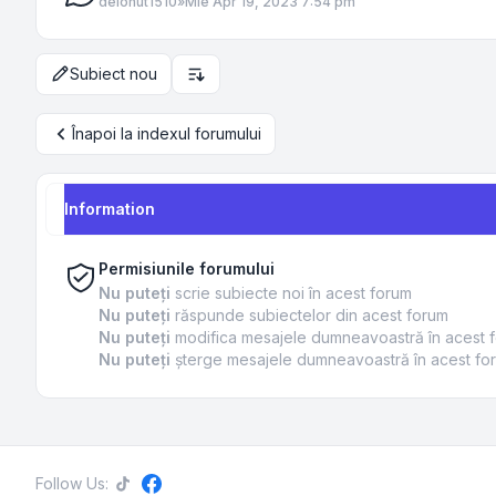
de
Ionut1510
»
Mie Apr 19, 2023 7:54 pm
Subiect nou
Opțiuni de sortare și afișare
Înapoi la indexul forumului
Information
Permisiunile forumului
Nu puteţi
scrie subiecte noi în acest forum
Nu puteţi
răspunde subiectelor din acest forum
Nu puteţi
modifica mesajele dumneavoastră în acest 
Nu puteţi
şterge mesajele dumneavoastră în acest fo
Follow Us: