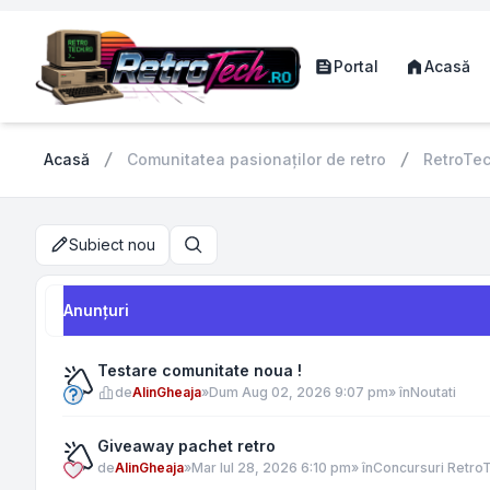
Portal
Acasă
Acasă
Comunitatea pasionaților de retro
RetroTe
Subiect nou
Căutare
Anunţuri
Testare comunitate noua !
de
AlinGheaja
»
Dum Aug 02, 2026 9:07 pm
» în
Noutati
Giveaway pachet retro
de
AlinGheaja
»
Mar Iul 28, 2026 6:10 pm
» în
Concursuri Retro