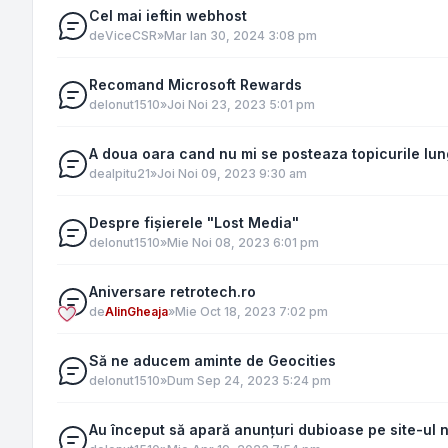
Cel mai ieftin webhost
de
ViceCSR
»
Mar Ian 30, 2024 3:08 pm
Recomand Microsoft Rewards
de
Ionut1510
»
Joi Noi 23, 2023 5:01 pm
A doua oara cand nu mi se posteaza topicurile lungi
de
alpitu21
»
Joi Noi 09, 2023 9:30 am
Despre fișierele "Lost Media"
de
Ionut1510
»
Mie Noi 08, 2023 6:01 pm
Aniversare retrotech.ro
de
AlinGheaja
»
Mie Oct 18, 2023 7:02 pm
Să ne aducem aminte de Geocities
de
Ionut1510
»
Dum Sep 24, 2023 5:24 pm
Au început să apară anunțuri dubioase pe site-ul 