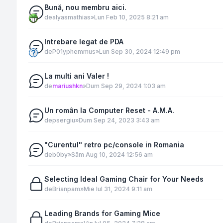
Bună, nou membru aici.
de
alyasmathias
»
Lun Feb 10, 2025 8:21 am
Intrebare legat de PDA
de
P01yphemmus
»
Lun Sep 30, 2024 12:49 pm
La multi ani Valer !
de
mariushkn
»
Dum Sep 29, 2024 1:03 am
Un român la Computer Reset - A.M.A.
de
psergiu
»
Dum Sep 24, 2023 3:43 am
"Curentul" retro pc/console in Romania
de
b0by
»
Sâm Aug 10, 2024 12:56 am
Selecting Ideal Gaming Chair for Your Needs
de
Brianpam
»
Mie Iul 31, 2024 9:11 am
Leading Brands for Gaming Mice