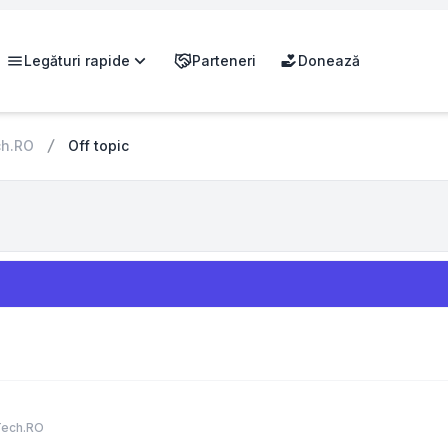
Legături rapide
Parteneri
Donează
ch.RO
Off topic
Tech.RO