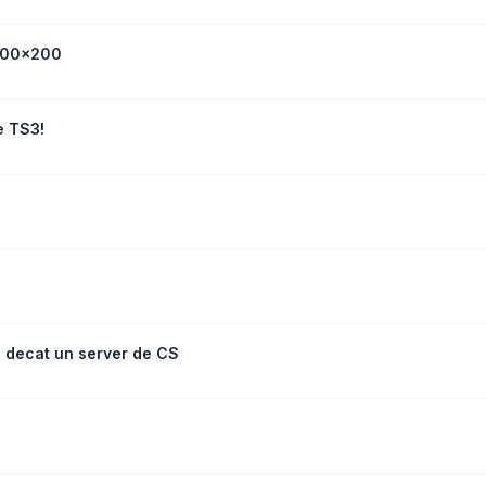
 200x200
e TS3!
e decat un server de CS