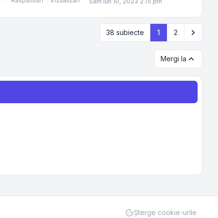
Răspunsuri
Vizualizări
Sâm Iun 10, 2023 2:15 pm
Următo
38 subiecte
1
2
Mergi la
Şterge cookie-urile