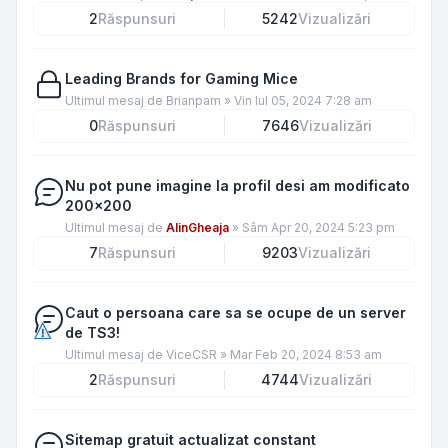
2
Răspunsuri
5242
Vizualizări
Leading Brands for Gaming Mice
Ultimul mesaj de
Brianpam
»
Vin Iul 05, 2024 7:28 am
0
Răspunsuri
7646
Vizualizări
Nu pot pune imagine la profil desi am modificato
200x200
Ultimul mesaj de
AlinGheaja
»
Sâm Apr 20, 2024 5:23 pm
7
Răspunsuri
9203
Vizualizări
Caut o persoana care sa se ocupe de un server
de TS3!
Ultimul mesaj de
ViceCSR
»
Mar Feb 20, 2024 8:53 am
2
Răspunsuri
4744
Vizualizări
Sitemap gratuit actualizat constant