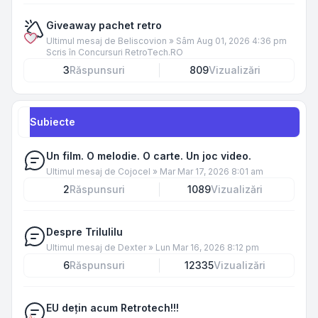
Giveaway pachet retro
Ultimul mesaj de
Beliscovion
»
Sâm Aug 01, 2026 4:36 pm
Scris în
Concursuri RetroTech.RO
3
Răspunsuri
809
Vizualizări
Subiecte
Un film. O melodie. O carte. Un joc video.
Ultimul mesaj de
Cojocel
»
Mar Mar 17, 2026 8:01 am
2
Răspunsuri
1089
Vizualizări
Despre Trilulilu
Ultimul mesaj de
Dexter
»
Lun Mar 16, 2026 8:12 pm
6
Răspunsuri
12335
Vizualizări
EU dețin acum Retrotech!!!