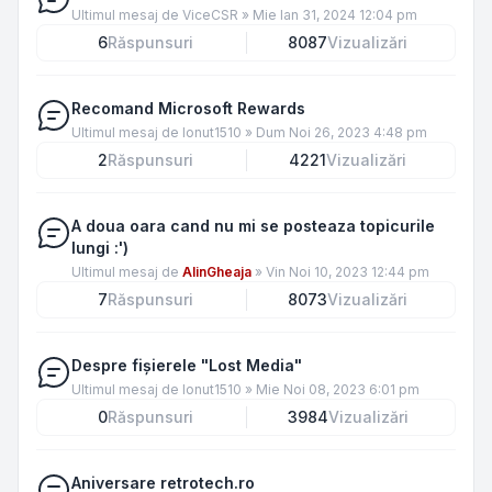
Ultimul mesaj de
ViceCSR
»
Mie Ian 31, 2024 12:04 pm
6
Răspunsuri
8087
Vizualizări
Recomand Microsoft Rewards
Ultimul mesaj de
Ionut1510
»
Dum Noi 26, 2023 4:48 pm
2
Răspunsuri
4221
Vizualizări
A doua oara cand nu mi se posteaza topicurile
lungi :')
Ultimul mesaj de
AlinGheaja
»
Vin Noi 10, 2023 12:44 pm
7
Răspunsuri
8073
Vizualizări
Despre fișierele "Lost Media"
Ultimul mesaj de
Ionut1510
»
Mie Noi 08, 2023 6:01 pm
0
Răspunsuri
3984
Vizualizări
Aniversare retrotech.ro