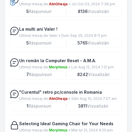
Ultimul mesaj de
AlinGheaja
»
Joi Oct 03, 2024 7:38 pm
5
Răspunsuri
8136
Vizualizări
La multi ani Valer !
Ultimul mesaj de
Valer
»
Dum Sep 29, 2024 8:11 pm
5
Răspunsuri
5765
Vizualizări
Un român la Computer Reset - A.M.A.
Ultimul mesaj de
Morphinus
»
Lun Aug 12, 2024 1:31 pm
7
Răspunsuri
8242
Vizualizări
"Curentul" retro pc/console in Romania
Ultimul mesaj de
AlinGheaja
»
Sâm Aug 10, 2024 7:57 am
1
Răspunsuri
3811
Vizualizări
Selecting Ideal Gaming Chair for Your Needs
Ultimul mesaj de
Morphinus
»
Mie Iul 31, 2024 9:20 pm