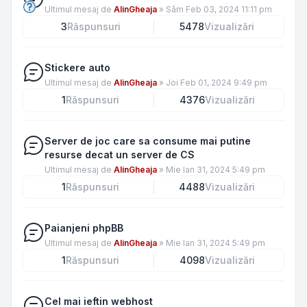
Ultimul mesaj de
AlinGheaja
»
Sâm Feb 03, 2024 11:11 pm
3
Răspunsuri
5478
Vizualizări
Stickere auto
Ultimul mesaj de
AlinGheaja
»
Joi Feb 01, 2024 9:49 pm
1
Răspunsuri
4376
Vizualizări
Server de joc care sa consume mai putine
resurse decat un server de CS
Ultimul mesaj de
AlinGheaja
»
Mie Ian 31, 2024 5:49 pm
1
Răspunsuri
4488
Vizualizări
Paianjeni phpBB
Ultimul mesaj de
AlinGheaja
»
Mie Ian 31, 2024 5:49 pm
1
Răspunsuri
4098
Vizualizări
Cel mai ieftin webhost