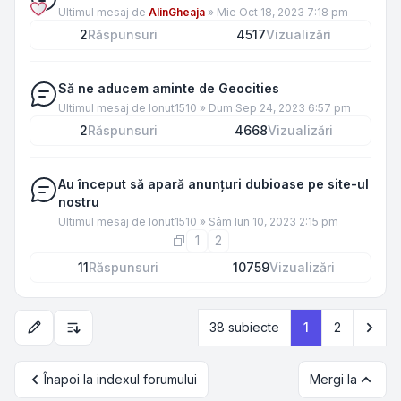
Ultimul mesaj de
AlinGheaja
»
Mie Oct 18, 2023 7:18 pm
2
Răspunsuri
4517
Vizualizări
Să ne aducem aminte de Geocities
Ultimul mesaj de
Ionut1510
»
Dum Sep 24, 2023 6:57 pm
2
Răspunsuri
4668
Vizualizări
Au început să apară anunțuri dubioase pe site-ul
nostru
Ultimul mesaj de
Ionut1510
»
Sâm Iun 10, 2023 2:15 pm
1
2
11
Răspunsuri
10759
Vizualizări
Urm
38 subiecte
1
2
Opțiuni de sortare și afișare
Înapoi la indexul forumului
Mergi la