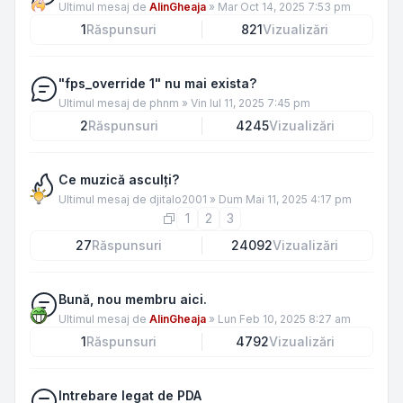
Ultimul mesaj de
AlinGheaja
»
Mar Oct 14, 2025 7:53 pm
1
Răspunsuri
821
Vizualizări
"fps_override 1" nu mai exista?
Ultimul mesaj de
phnm
»
Vin Iul 11, 2025 7:45 pm
2
Răspunsuri
4245
Vizualizări
Ce muzică asculţi?
Ultimul mesaj de
djitalo2001
»
Dum Mai 11, 2025 4:17 pm
1
2
3
27
Răspunsuri
24092
Vizualizări
Bună, nou membru aici.
Ultimul mesaj de
AlinGheaja
»
Lun Feb 10, 2025 8:27 am
1
Răspunsuri
4792
Vizualizări
Intrebare legat de PDA