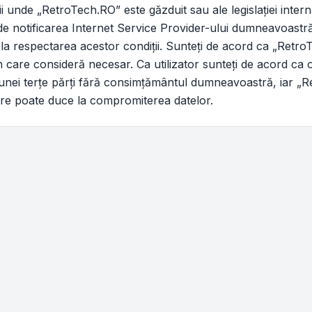
rii unde „RetroTech.RO” este găzduit sau ale legislaţiei int
 de notificarea Internet Service Provider-ului dumneavoast
 la respectarea acestor condiţii. Sunteţi de acord ca „Retro
care consideră necesar. Ca utilizator sunteţi de acord ca o
iciunei terţe părţi fără consimţământul dumneavoastră, iar 
are poate duce la compromiterea datelor.