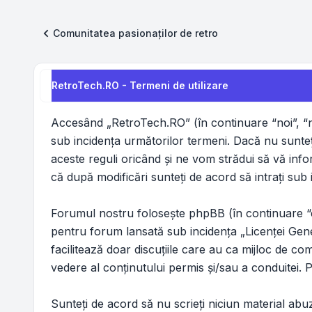
Comunitatea pasionaților de retro
RetroTech.RO - Termeni de utilizare
Accesând „RetroTech.RO” (în continuare “noi”, “no
sub incidenţa următorilor termeni. Dacă nu sunteţ
aceste reguli oricând şi ne vom strădui să vă info
că după modificări sunteţi de acord să intraţi sub 
Forumul nostru foloseşte phpBB (în continuare “
pentru forum lansată sub incidenţa „
Licenţei Gen
facilitează doar discuţiile care au ca mijloc de c
vedere al conţinutului permis şi/sau a conduitei. 
Sunteţi de acord să nu scrieţi niciun material abu