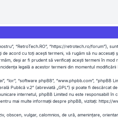
stru”, “RetroTech.RO”, “https://retrotech.ro/forum”), sunte
i de acord cu toţi aceşti termeni, vă rugăm să nu accesaţi 
rmăm, deşi ar fi prudent să verificaţi aceşti termeni în mod 
incidenţa legală a acestor termeni din momentul modificării l
ei”, “lor”, “software phpBB”, “www.phpbb.com”, “phpBB Lim
erală Publică v.2
” (abreviată „GPL”) şi poate fi descărcat de
omunicare internetul, phpBB Limited nu este responsabill în 
Pentru mai multe informaţii despre phpBB, vizitaţi:
https://
ziv, obscen, vulgar, calomnios, de ură, ameninţare, orientar