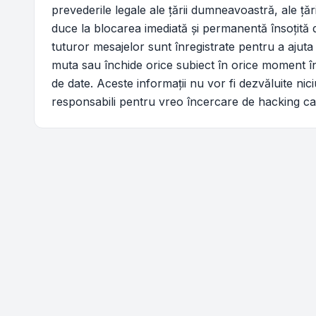
prevederile legale ale ţării dumneavoastră, ale ţă
duce la blocarea imediată şi permanentă însoţită
tuturor mesajelor sunt înregistrate pentru a ajuta
muta sau închide orice subiect în orice moment în 
de date. Aceste informaţii nu vor fi dezvăluite n
responsabili pentru vreo încercare de hacking c