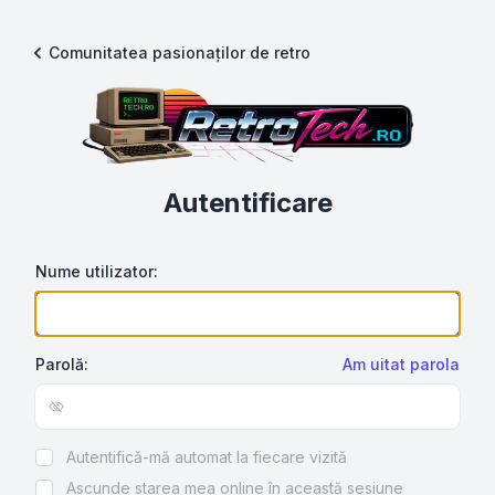
Comunitatea pasionaților de retro
Autentificare
Nume utilizator:
Parolă:
Am uitat parola
Show/hide password
Autentifică-mă automat la fiecare vizită
Ascunde starea mea online în această sesiune