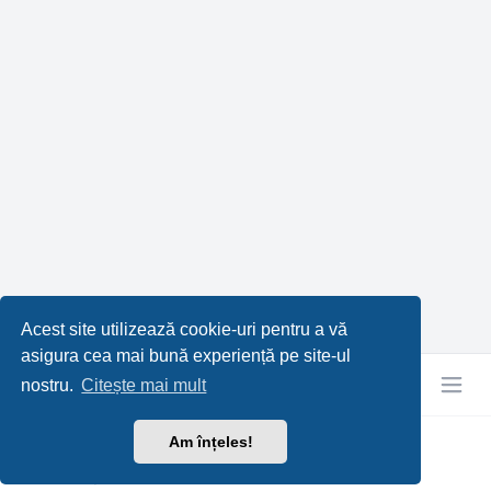
Acest site utilizează cookie-uri pentru a vă
asigura cea mai bună experiență pe site-ul
nostru.
Citește mai mult
Am înțeles!
RetroTech.RO
Confidențialitate
|
Termeni
|
Ora este
UTC+03:00