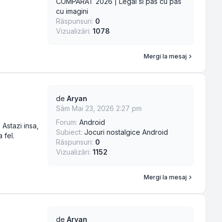
CUMPARAT 2026 | Legal si pas cu pas
cu imagini
Răspunsuri:
0
Vizualizări:
1078
Mergi la mesaj
de
Aryan
Sâm Mai 23, 2026 2:27 pm
Forum:
Android
Astazi insa,
Subiect:
Jocuri nostalgice Android
 fel.
Răspunsuri:
0
Vizualizări:
1152
Mergi la mesaj
de
Aryan