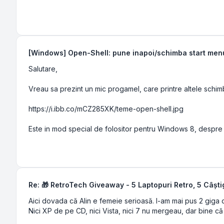
[Windows] Open-Shell: pune inapoi/schimba start me
Salutare,
Vreau sa prezint un mic progamel, care printre altele schimb
https://i.ibb.co/mCZ285XK/teme-open-shell.jpg
Este in mod special de folositor pentru Windows 8, despre ca
Re: 🎁 RetroTech Giveaway - 5 Laptopuri Retro, 5 Câștig
Aici dovada că Alin e femeie serioasă. I-am mai pus 2 giga
Nici XP de pe CD, nici Vista, nici 7 nu mergeau, dar bine c