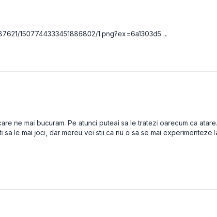
887621/1507744333451886802/1.png?ex=6a1303d5 ...
re ne mai bucuram. Pe atunci puteai sa le tratezi oarecum ca atare. 
sa le mai joci, dar mereu vei stii ca nu o sa se mai experimenteze la