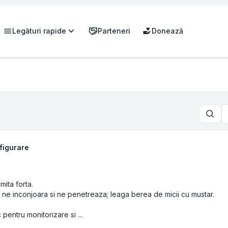
Legături rapide
Parteneri
Donează
Căutar
nfigurare
ita forta.
z, ne inconjoara si ne penetreaza; leaga berea de micii cu mustar.
pentru monitorizare si ...