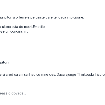
uncitor si o femeie pe cinste care te joaca in picioare.
ltima suta de metrii.Emotiile.
ze un concurs in ...
ători!
e si cred ca am sa il iau cu mine des. Daca ajunge Thinkpadu il iau c
șează o dovadă ...