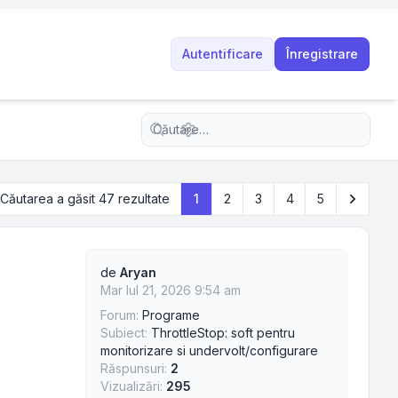
Autentificare
Înregistrare
Căutare avansată
Următo
Căutarea a găsit 47 rezultate
1
2
3
4
5
e
de
Aryan
Mar Iul 21, 2026 9:54 am
Forum:
Programe
Subiect:
ThrottleStop: soft pentru
monitorizare si undervolt/configurare
Răspunsuri:
2
Vizualizări:
295