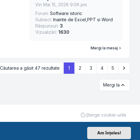
Vin Mai 15, 2026 9:06 pm
Forum:
Software istoric
Subiect:
Inainte de Excel,PPT si Word
Răspunsuri:
3
Vizualizări:
1630
Mergi la mesaj
Următo
Căutarea a găsit 47 rezultate
1
2
3
4
5
Mergi la
Şterge cookie-urile
Am înțeles!
Confidențialitate
|
Termeni
|
Ora este
UTC+03:00