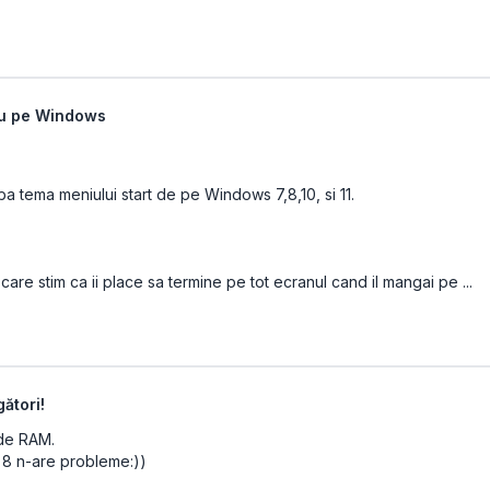
nu pe Windows
a tema meniului start de pe Windows 7,8,10, si 11.
re stim ca ii place sa termine pe tot ecranul cand il mangai pe ...
ători!
 de RAM.
ă 8 n-are probleme:))