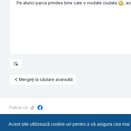
Pe atunci parca prindea bine cate o noutate ciudata
, a
Opțiuni de sortare și afișare
Mergeți la căutare avansată
Follow Us:
Acest site utilizează cookie-uri pentru a vă asigura cea mai
RetroTech.RO