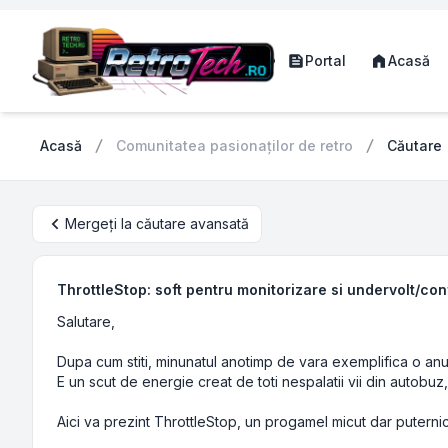
Portal
Acasă
Acasă
Comunitatea pasionaților de retro
Căutare
Mergeți la căutare avansată
ThrottleStop: soft pentru monitorizare si undervolt/co
Salutare,
Dupa cum stiti, minunatul anotimp de vara exemplifica o anum
E un scut de energie creat de toti nespalatii vii din autobu
Aici va prezint ThrottleStop, un progamel micut dar puternic 