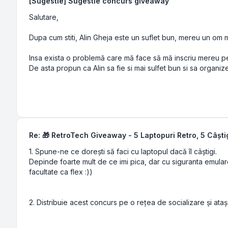
[Sugestie] Sugestie concurs giveaway
Salutare,
Dupa cum stiti, Alin Gheja este un suflet bun, mereu un om m
Insa exista o problemă care mă face să mă inscriu mereu pe u
De asta propun ca Alin sa fie si mai sulfet bun si sa organize
Re: 🎁 RetroTech Giveaway - 5 Laptopuri Retro, 5 Câștig
1. Spune-ne ce dorești să faci cu laptopul dacă îl câștigi.
Depinde foarte mult de ce imi pica, dar cu siguranta emular
facultate ca flex :))
2. Distribuie acest concurs pe o rețea de socializare și ata